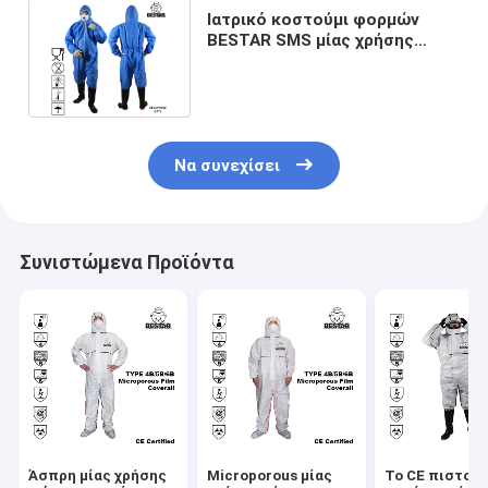
Ιατρικό κοστούμι φορμών
BESTAR SMS μίας χρήσης
προστατευτικό για
χειρουργικό
Να συνεχίσει
Συνιστώμενα Προϊόντα
Άσπρη μίας χρήσης
Microporous μίας
Το CE πιστοπ