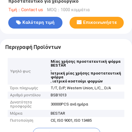
προστατευτικό για χειρουργικό
Τιμή：Contact us
MOQ：1000 κομμάτια
Καλύτερη τιμή
Επικοινωνήστε
Περιγραφή Προϊόντων
Μίας χρήσης προστατευτική φόρμα
BESTAR
,
Υψηλό φως
Ιατρική μίας χρήσης προστατευτική
φόρμα
,
ιατρικό κοστούμι φορμών
Όροι πληρωμής
T/T, D/P, Western Union, L/C, , D/A
Αριθμό μοντέλου
BSB1013
Δυνατότητα
30000PCS ανά ημέρα
προσφοράς
Μάρκα
BESTAR
Πιστοποίηση
CE, ISO 9001, ISO 13485